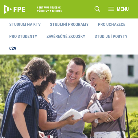
MENU
STUDIUM NA KTV
STUDIJNÍ PROGRAMY
PRO UCHAZEČE
PRO STUDENTY
ZÁVĚREČNÉ ZKOUŠKY
STUDIJNÍ POBYTY
CŽV